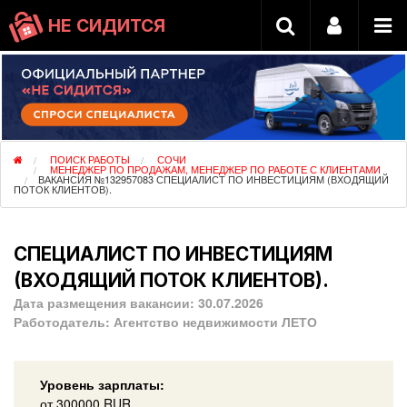
НЕ СИДИТСЯ
ПОИСК РАБОТЫ
СОЧИ
МЕНЕДЖЕР ПО ПРОДАЖАМ, МЕНЕДЖЕР ПО РАБОТЕ С КЛИЕНТАМИ
ВАКАНСИЯ №132957083 СПЕЦИАЛИСТ ПО ИНВЕСТИЦИЯМ (ВХОДЯЩИЙ
ПОТОК КЛИЕНТОВ).
СПЕЦИАЛИСТ ПО ИНВЕСТИЦИЯМ
(ВХОДЯЩИЙ ПОТОК КЛИЕНТОВ).
Дата размещения вакансии:
30.07.2026
Работодатель:
Агентство недвижимости ЛЕТО
Уровень зарплаты:
от
300000
RUR