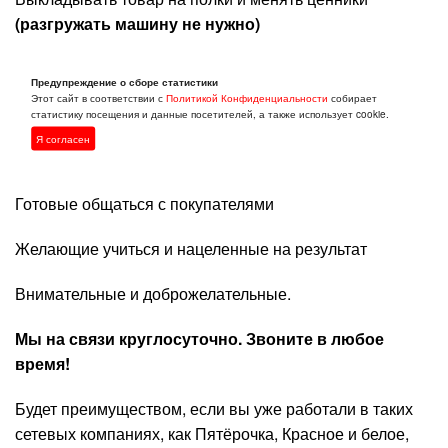
(разгружать машину не нужно)
Отслеживать сроки годности продуктов
Предупреждение о сборе статистики
Этот сайт в соответствии с
Политикой Конфиденциальности
собирает
Поддерживать порядок на рабочем месте.
статистику посещения и данные посетителей, а также использует cookie.
Я согласен
Какие кандидаты нам подходят:
Готовые общаться с покупателями
Желающие учиться и нацеленные на результат
Внимательные и доброжелательные.
Мы на связи круглосуточно. Звоните в любое
время!
Будет преимуществом, если вы уже работали в таких
сетевых компаниях, как Пятёрочка, Красное и белое,