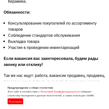
Керамика.
Обязанности:
Консультирование покупателей по ассортименту
товаров
Соблюдение стандартов обслуживания
Выкладка товара
Участие в проведении инвентаризаций
Если вакансия вас заинтересовала, будем рады
звонку или отклику!
Так же нас ищут: работа, вакансии продавец, продавец,
продавец-консультант, консультант, вакансии кассир,
кассир, продавец-кассир, комплектовщик,
Предупреждение о сборе статистики
Этот сайт в соответствии с
Политикой Конфиденциальности
собирает
консультации, выкладка, работник торгового зала,
статистику посещения и данные посетителей, а также использует cookie.
сменный график, работа без опыта, работа в магазине,
Я согласен
работа рядом с домом