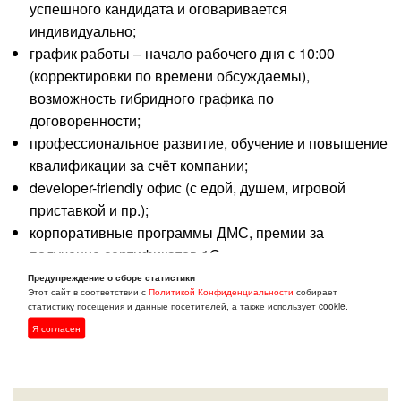
успешного кандидата и оговаривается
индивидуально;
график работы – начало рабочего дня с 10:00
(корректировки по времени обсуждаемы),
возможность гибридного графика по
договоренности;
профессиональное развитие, обучение и повышение
квалификации за счёт компании;
developer-friendly офис (с едой, душем, игровой
приставкой и пр.);
корпоративные программы ДМС, премии за
получение сертификатов 1С.
Предупреждение о сборе статистики
Этот сайт в соответствии с
Политикой Конфиденциальности
собирает
Откликнуться
статистику посещения и данные посетителей, а также использует cookie.
Я согласен