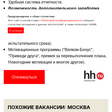
Удобная система отчетности.
Возможность дополнительного заработка
Предупреждение о сборе статистики
Бонусы для сотрудников:
Этот сайт в соответствии с
Политикой Конфиденциальности
собирает
статистику посещения и данные посетителей, а также использует cookie.
Выдача корпоративной SIM-карты;
Я согласен
Компенсация мед. книжки (после прохождения
испытательного срока);
Мотивационные программы ("Велком-Бонус",
"Приведи друга", премия за перевыполнение плана,
Новогодние мотивации и многое другое).
Откликнуться
ПОХОЖИЕ ВАКАНСИИ: МОСКВА