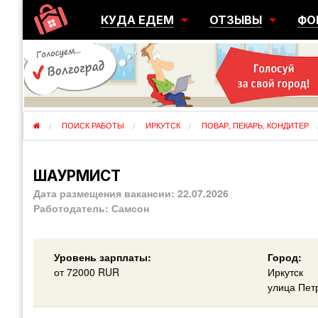
КУДА ЕДЕМ
ОТЗЫВЫ
ФО
ГОРОДА
ПЕРЕЕЗДЫ
ОБ
РЕГИОНЫ
ЭМИГРАЦИЯ
ЮЖ
СТРАНЫ
РАЗВЕДКА
ЭМИ
ПОИСК РАБОТЫ
ИРКУТСК
ПОВАР, ПЕКАРЬ, КОНДИТЕР
ШАУРМИСТ
Дата размещения вакансии:
22.07.2026
Работодатель:
Самсон
Уровень зарплаты:
Город:
от
72000
RUR
Иркутск
улица Пет