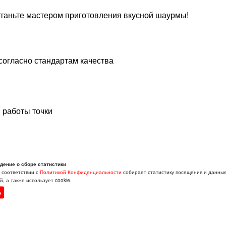
станьте мастером приготовления вкусной шаурмы!
согласно стандартам качества
 работы точки
дение о сборе статистики
в соответствии с
Политикой Конфиденциальности
собирает статистику посещения и данны
, а также использует cookie.
0
н