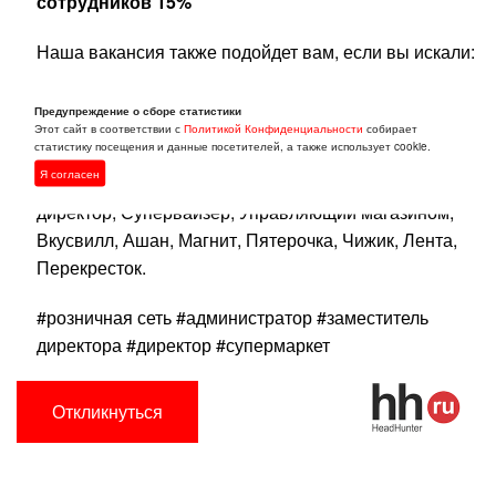
сотрудников 15%
Наша вакансия также подойдет вам, если вы искали:
Розничная торговля, Администратор магазина,
Предупреждение о сборе статистики
Заместитель директора магазина, Заместитель
Этот сайт в соответствии с
Политикой Конфиденциальности
собирает
статистику посещения и данные посетителей, а также использует cookie.
управляющего магазином, Директор магазина,
Я согласен
Директор сети магазинов, Территориальный
директор, Супервайзер, Управляющий магазином,
Вкусвилл, Ашан, Магнит, Пятерочка, Чижик, Лента,
Перекресток.
#розничная сеть #администратор #заместитель
директора #директор #супермаркет
Откликнуться