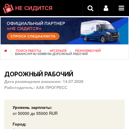
НЕ СИДИТСЯ
ПОИСК РАБОТЫ
АРСЕНЬЕВ
РАЗНОРАБОЧИЙ
ВАКАНСИЯ №133988184 ДОРОЖНЫЙ РАБОЧИЙ
ДОРОЖНЫЙ РАБОЧИЙ
Дата размещения вакансии:
14.07.2026
Работодатель:
ААК ПРОГРЕСС
Уровень зарплаты:
от
50000
до 55000
RUR
Город: