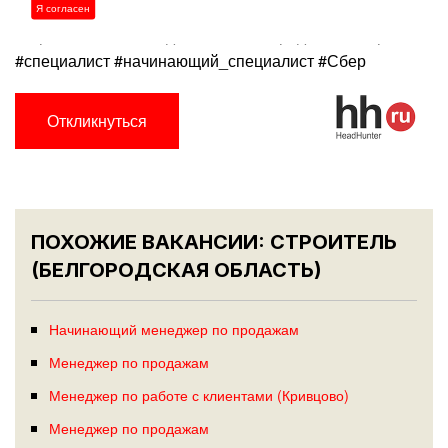
#консультирование #кредитные_продукты
Я согласен
#страхование #вклады #ипотека #кредиты #Сбербанк
#специалист #начинающий_специалист #Сбер
Откликнуться
ПОХОЖИЕ ВАКАНСИИ: СТРОИТЕЛЬ
(БЕЛГОРОДСКАЯ ОБЛАСТЬ)
Начинающий менеджер по продажам
Менеджер по продажам
Менеджер по работе с клиентами (Кривцово)
Менеджер по продажам