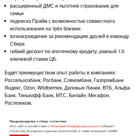
расширенный ДМС и льготное страхование для
семьи
подписка Прайм с возможностью совместного
использования на трёх близких
вознаграждение за рекомендацию друзей в команду
Сбера
гибкий дисконт по ипотечному кредиту, равный 1/3
ключевой ставки ЦБ.
Будет преимуществом опыт работы в компаниях:
Россельхозбанк, Росбанк, Совкомбанк, ГазпромБанк
Яндекс, Ozon, Wildberries, Деловые Линии, ВТБ, Альфа-
Банк, Тинькофф Банк, МТС, Билайн, Мегафон,
Ростелеком.
#клиентский_менеджер #менеджер_по_продажам
Предупреждение о сборе статистики
#администратор #консультант #менеджер
Этот сайт в соответствии с
Политикой Конфиденциальности
собирает
#специалист_банка #работа_для_начинающих
статистику посещения и данные посетителей, а также использует cookie.