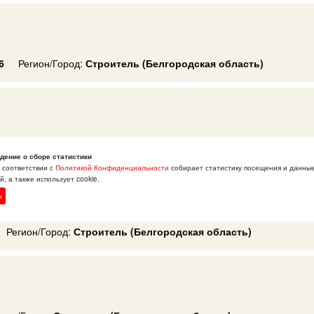
6
Регион/Город:
Строитель (Белгородская область)
н/Город:
Строитель (Белгородская область)
дение о сборе статистики
в соответствии с
Политикой Конфиденциальности
собирает статистику посещения и данны
, а также использует cookie.
н
Регион/Город:
Строитель (Белгородская область)