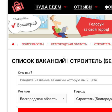
КУДА ЕДЕМ
ОТЗЫВЫ
ФО
ГОРОДА
ПЕРЕЕЗДЫ
ОБ
РЕГИОНЫ
ЭМИГРАЦИЯ
ЮЖ
СТРАНЫ
РАЗВЕДКА
ЭМИ
ПОИСК РАБОТЫ
БЕЛГОРОДСКАЯ ОБЛАСТЬ
СТРОИТЕЛЬ
СПИСОК ВАКАНСИЙ : СТРОИТЕЛЬ (Б
Кто вы?
Регион
Город