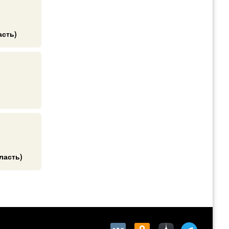
асть)
ласть)