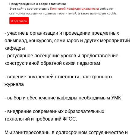
- мониторинг учебно-методической работы
Предупреждение о сборе статистики
Этот сайт в соответствии с
Политикой Конфиденциальности
собирает
- наставничество и обучение педагогов,
статистику посещения и данные посетителей, а также использует cookie.
информирование о новых направлениях в
Я согласен
образовании
- участие в организации и проведении предметных
олимпиад, конкурсов, семинаров и других мероприятий
кафедры
- регулярное посещение уроков и предоставление
конструктивной обратной связи педагогам
- ведение внутренней отчетности, электронного
журнала
- выбор и обеспечение кафедры необходимым УМК
- внедрение современных образовательных
технологий и требований ФГОС.
Мы заинтересованы в долгосрочном сотрудничестве и