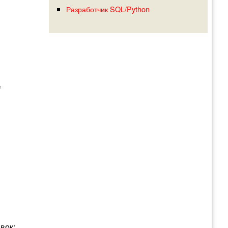
Разработчик SQL/Python
е
вок;