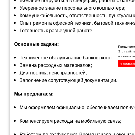
Желание погрузиться в специфику работы с банко
Уверенное знание персонального компьютера;
Коммуникабельность, ответственность, пунктуально
Опыт ремонта офисной техники, бытовой техники/э
Готовность к разъездной работе.
Основные задачи:
Предупреж
Этот сайт 
посетителей
Техническое обслуживание банковского оборудован
Я согласе
Замена расходных материалов;
Диагностика неисправностей;
Заполнение сопутствующей документации.
Мы предлагаем:
Мы оформляем официально, обеспечиваем полную з
Компенсируем расходы на мобильную связь;
Работаем по графику: 5/2. Время начала и окончан