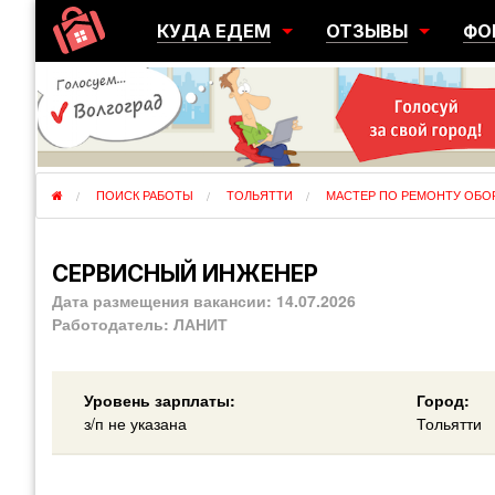
КУДА ЕДЕМ
ОТЗЫВЫ
ФО
ГОРОДА
ПЕРЕЕЗДЫ
ОБ
РЕГИОНЫ
ЭМИГРАЦИЯ
ЮЖ
СТРАНЫ
РАЗВЕДКА
ЭМИ
ПОИСК РАБОТЫ
ТОЛЬЯТТИ
МАСТЕР ПО РЕМОНТУ ОБО
СЕРВИСНЫЙ ИНЖЕНЕР
Дата размещения вакансии:
14.07.2026
Работодатель:
ЛАНИТ
Уровень зарплаты:
Город:
з/п не указана
Тольятти