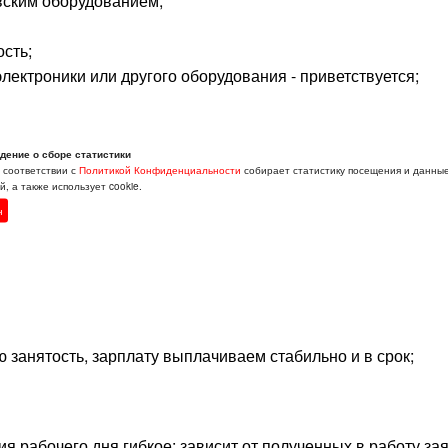
вским оборудованием;
сть;
лектроники или другого оборудования - приветствуется;
дение о сборе статистики
в соответствии с
Политикой Конфиденциальности
собирает статистику посещения и данны
, а также использует cookie.
ия (банкоматы, инфокиоски) на территории Заказчика;
н
анятость, зарплату выплачиваем стабильно и в срок;
ия рабочего дня гибкое: зависит от полученных в работу зая