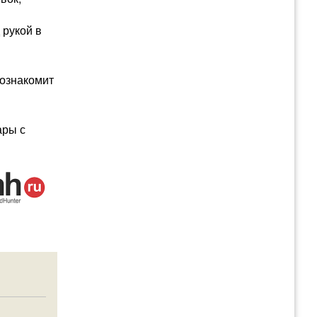
 рукой в
 ознакомит
ары с