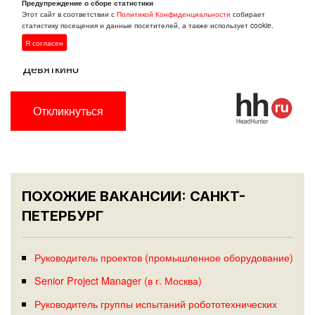
Предупреждение о сборе статистики
Благоустроенный офис;
Этот сайт в соответствии с
Политикой Конфиденциальности
собирает
статистику посещения и данные посетителей, а также использует cookie.
Осуществляется
развозка
от/до ст. м. Парнас, пр.
Я согласен
Просвещения, Гражданский пр., Академическая,
Девяткино
Откликнуться
ПОХОЖИЕ ВАКАНСИИ: САНКТ-
ПЕТЕРБУРГ
Руководитель проектов (промышленное оборудование)
Senior Project Manager (в г. Москва)
Руководитель группы испытаний робототехнических