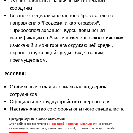
Умение работать с различными системами
координат
Высшее специализированное образование по
направлению "Геодезия и картография",
"Природопользование". Курсы повышения
квалификации в области инженерно-экологических
изысканий и мониторинга окружающей среды,
охраны окружающей среды - будет вашим
преимуществом.
Условия:
Стабильный оклад и социальная поддержка
сотрудников
Официальное трудоустройство с первого дня
Наставничество со стороны опытного специалиста
Возможность карьерного роста и
Предупреждение о сборе статистики
профессионального развития
Этот сайт в соответствии с
Политикой Конфиденциальности
собирает
статистику посещения и данные посетителей, а также использует cookie.
Работа в перспективной, динамичной компании