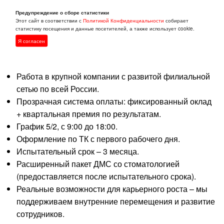
подготовки материалов, обработки текста, анализа
Предупреждение о сборе статистики
данных).
Этот сайт в соответствии с
Политикой Конфиденциальности
собирает
статистику посещения и данные посетителей, а также использует cookie.
Готовность к командировкам.
Я согласен
Условия:
Работа в крупной компании с развитой филиальной
сетью по всей России.
Прозрачная система оплаты: фиксированный оклад
+ квартальная премия по результатам.
График 5/2, с 9:00 до 18:00.
Оформление по ТК с первого рабочего дня.
Испытательный срок – 3 месяца.
Расширенный пакет ДМС со стоматологией
(предоставляется после испытательного срока).
Реальные возможности для карьерного роста – мы
поддерживаем внутренние перемещения и развитие
сотрудников.