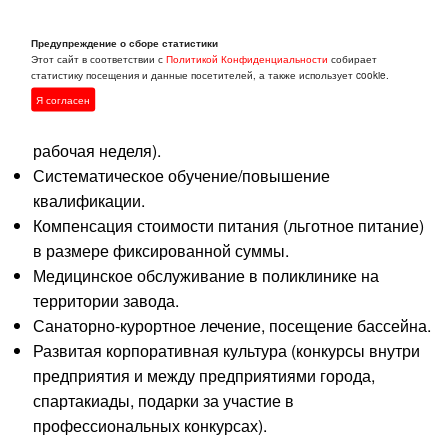
Условия:
Предупреждение о сборе статистики
Этот сайт в соответствии с
Политикой Конфиденциальности
собирает
Работа на крупном металлургическом предприятии.
статистику посещения и данные посетителей, а также использует cookie.
Удалённый формат работы НЕ РАССМАТРИВАЕМ.
Я согласен
Официальное трудоустройство (пятидневная
рабочая неделя).
Систематическое обучение/повышение
квалификации.
Компенсация стоимости питания (льготное питание)
в размере фиксированной суммы.
Медицинское обслуживание в поликлинике на
территории завода.
Санаторно-курортное лечение, посещение бассейна.
Развитая корпоративная культура (конкурсы внутри
предприятия и между предприятиями города,
спартакиады, подарки за участие в
профессиональных конкурсах).