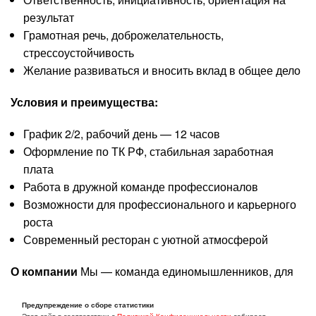
результат
Грамотная речь, доброжелательность,
стрессоустойчивость
Желание развиваться и вносить вклад в общее дело
Условия и преимущества:
График 2/2, рабочий день — 12 часов
Оформление по ТК РФ, стабильная заработная
плата
Работа в дружной команде профессионалов
Возможности для профессионального и карьерного
роста
Современный ресторан с уютной атмосферой
О компании
Мы — команда единомышленников, для
которых ресторан — это не просто место, а
пространство для вдохновения, развития и ярких
Предупреждение о сборе статистики
Этот сайт в соответствии с
Политикой Конфиденциальности
собирает