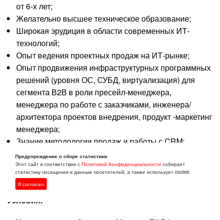
от 6-х лет;
Желательно высшее техническое образование;
Широкая эрудиция в области современных ИТ-
технологий;
Опыт ведения проектных продаж на ИТ-рынке;
Опыт продвижения инфраструктурных программных
решений (уровня ОС, СУБД, виртуализация) для
сегмента В2В в роли пресейл-менеджера,
менеджера по работе с заказчиками, инженера/
архитектора проектов внедрения, продукт -маркетинг
менеджера;
Знание методологии продаж и работы с CRM;
Ответственность за коммерческий результат,
Предупреждение о сборе статистики
клиентоориентированность, гибкость и
Этот сайт в соответствии с
Политикой Конфиденциальности
собирает
статистику посещения и данные посетителей, а также использует cookie.
инициативность.
Я согласен
Условия: