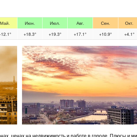
Май.
Июн.
Июл.
Авг.
Сен.
Окт.
+12.1°
+18.3°
+19.3°
+17.1°
+10.9°
+4.1°
онах, ценах на недвижимость и работе в городе. Плюсы и м