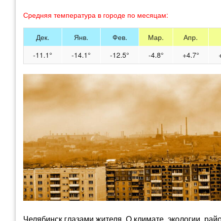
Средняя температура в городе по месяцам:
Дек.
Янв.
Фев.
Мар.
Апр.
-11.1°
-14.1°
-12.5°
-4.8°
+4.7°
Челябинск глазами жителя. О климате, экологии, рай