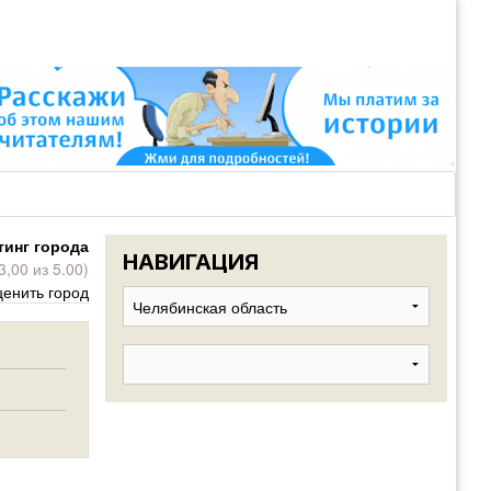
ВОЙТИ
Войти
с
помощью:
тинг города
НАВИГАЦИЯ
3,00 из 5.00)
НАПОМНИТ
енить город
РЕГИСТРА