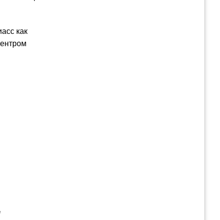
асс как
центром
е