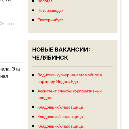
Вологда
Петрозаводск
Екатеринбург
Отзывы
НОВЫЕ ВАКАНСИИ:
ЧЕЛЯБИНСК
нала. Эта
Водитель-курьер на автомобиле к
анал
партнеру Яндекс.Еда
Ассистент службы корпоративных
продаж
Кладовщик/кладовщица
Кладовщик/кладовщица
Кладовщик/кладовщица