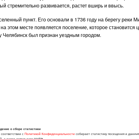
й стремительно развивается, растет вширь и ввысь.
ленный пункт. Его основали в 1736 году на берегу реки Ми
 на этом месте появляется поселение, которое становится 
у Челябинск был признан уездным городом.
дение о сборе статистики
в соответствии с
Политикой Конфиденциальности
собирает статистику посещения и данны
, а также использует cookie.