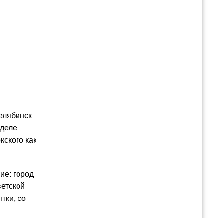
Челябинск
 деле
кского как
ие: город
ветской
тки, со