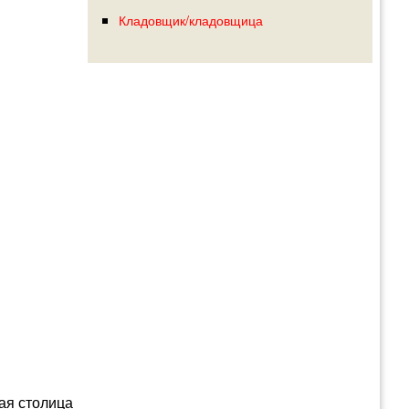
Кладовщик/кладовщица
ая столица