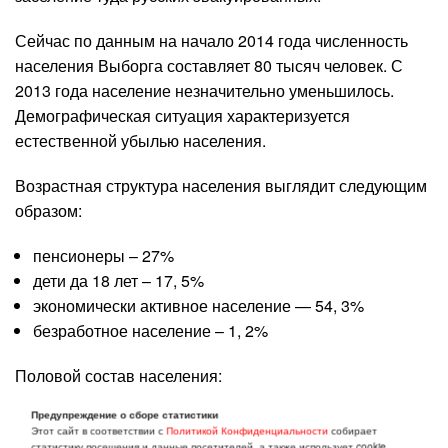
Сейчас по данным на начало 2014 года численность
населения Выборга составляет 80 тысяч человек. С
2013 года население незначительно уменьшилось.
Демографическая ситуация характеризуется
естественной убылью населения.
Возрастная структура населения выглядит следующим
образом:
пенсионеры – 27%
дети да 18 лет – 17, 5%
экономически активное население — 54, 3%
безработное население – 1, 2%
Половой состав населения:
Предупреждение о сборе статистики
женщины – 57, 4%
Этот сайт в соответствии с
Политикой Конфиденциальности
собирает
мужчины – 42, 6%
статистику посещения и данные посетителей, а также использует cookie.