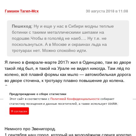
Гамаюн Тагил-Мск
30 августа 2018 в 11:08
: Ну и еще у нас в Сибири модны теплые
Пешеход
ботинки с такими металлическими шипами на
подошве.Чтобы в гололёд не наеб…. Ну т.е. не
поскользнуться. А в Москве и окраинах льда на
тротуарах нет. Можно спокойно идти.
Я лично в феврале-марте 2017г жил в Одинцово, там во дворе
такой лёд был, я такой на Урале не видел никогда. Там лёд по
колено, всё плавнй формы как мыло — автомобильная дорога
во дворе сточена, к тротуару плавно повышение до колена.
Скользко, мы постоянно подскальзывались.
Предупреждение о сборе статистики
Этот сайт в соответствии с
Политикой Конфиденциальности
собирает
статистику посещения и данные посетителей, а также использует cookie.
Я согласен
Andy Gorov
30 августа 2018 в 12:52
Немного про Звенигород.
1 сентября наш город, который на молодёжном сленге коротко