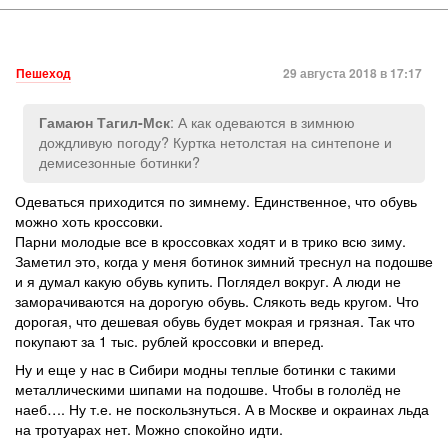
Пешеход
29 августа 2018 в 17:17
: А как одеваются в зимнюю
Гамаюн Тагил-Мск
дождливую погоду? Куртка нетолстая на синтепоне и
демисезонные ботинки?
Одеваться приходится по зимнему. Единственное, что обувь
можно хоть кроссовки.
Парни молодые все в кроссовках ходят и в трико всю зиму.
Заметил это, когда у меня ботинок зимний треснул на подошве
и я думал какую обувь купить. Поглядел вокруг. А люди не
заморачиваются на дорогую обувь. Слякоть ведь кругом. Что
дорогая, что дешевая обувь будет мокрая и грязная. Так что
покупают за 1 тыс. рублей кроссовки и вперед.
Ну и еще у нас в Сибири модны теплые ботинки с такими
металлическими шипами на подошве. Чтобы в гололёд не
наеб…. Ну т.е. не поскользнуться. А в Москве и окраинах льда
на тротуарах нет. Можно спокойно идти.