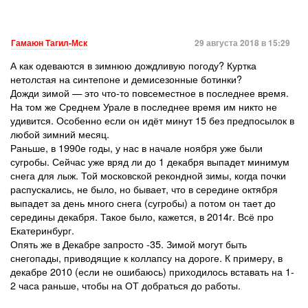
Гамаюн Тагил-Мск
29 августа 2018 в 15:29
А как одеваются в зимнюю дождливую погоду? Куртка
нетолстая на синтепоне и демисезонные ботинки?
Дожди зимой — это что-то повсеместное в последнее время.
На том же Среднем Урале в последнее время им никто не
удивится. Особенно если он идёт минут 15 без предпосылок в
любой зимний месяц.
Раньше, в 1990е годы, у нас в начале ноября уже были
сугробы. Сейчас уже вряд ли до 1 декабря выпадет минимум
снега для лыж. Той московской рекондной зимы, когда почки
распускались, не было, но бывает, что в середине октября
выпадет за день много снега (сугробы) а потом он тает до
середины декабря. Такое было, кажется, в 2014г. Всё про
Екатеринбург.
Опять же в Декабре запросто -35. Зимой могут быть
снегопады, приводящие к коллапсу на дороге. К примеру, в
декабре 2010 (если не ошибаюсь) приходилось вставать на 1-
2 часа раньше, чтобы на ОТ добраться до работы.