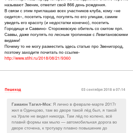
называют Звеник, отметит свой 866 день рождения.
В связи с этим приглашаю всех участников клуба, кому «не
сидится», посетить город, погулять по его улицам, самим
увидеть его красоту (и недостатки конечно), посетить
Городище и Саввино- Сторожевскую обитель со скитом прп.
Саввы, даже погулять по лесным тропинкам с Левитановскими
видами!
Почему то не могу разместить здесь статью про Звенигород,
поэтому заходите почитать по ссылке-
http://www.stihi.ru/2018/08/21/9360
Пешеход
03 сентября 2018 в 07:14
: Я лично в феврале-марте 2017г
Гамаюн Тагил-Мск
жил в Одинцово, там во дворе такой лёд был, я такой
на Урале не видел никогда. Там лёд по колено, всё
плавнй формы как мыло — автомобильная дорога во
дворе сточена, к тротуару плавно повышение до