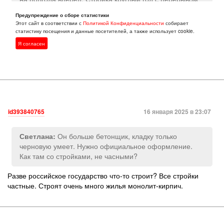
на новогодние каникулы. Сегодня +10. Стройка
Предупреждение о сборе статистики
не останавливается и зимой.
Этот сайт в соответствии с
Политикой Конфиденциальности
собирает
статистику посещения и данные посетителей, а также использует cookie.
Он больше бетонщик, кладку только черновую умеет. Нужно
Я согласен
официальное оформление. Как там со стройками,
не часными?
id393840765
16 января 2025 в 23:07
Он больше бетонщик, кладку только
Светлана:
черновую умеет. Нужно официальное оформление.
Как там со стройками, не часными?
Разве российское государство что-то строит? Все стройки
частные. Строят очень много жилья монолит-кирпич.