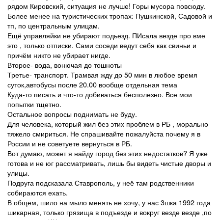
рядом Кировский, ситуация не лучше! Горы мусора повсюду.
Более менее на туристических тропах: Пушкинской, Садовой и
тп, по центральным улицам.
Ещё управляйки не убирают подьезд. ПИсала везде про вме
это , только отписки. Сами соседи ведут себя как свиньи и
причём никто не убирает нигде.
Второе- вода, вонючая до тошноты
Третье- транспорт. Трамвая жду до 50 мин в любое время
суток,автобусы после 20.00 вообще отдельная тема
Куда-то писать и что-то добиваться бесполезно. Все мои
попытки тщетно.
Остальное вопросы поднимать не буду.
Для человека, который жил без этих проблем в РБ , морально
тяжело смириться. Не спрашивайте пожалуйста почему я в
России и не советуете вернуться в РБ.
Вот думаю, может я найду город без этих недостатков? Я уже
готова и не юг рассматривать, лишь бы видеть чистые дворы и
улицы.
Подруга подсказала Ставрополь, у неё там родственники
собираются ехать.
В общем, шило на мыло менять не хочу, у нас 3шка 1992 года
шикарная, только грязища в подъезде и вокруг везде везде ,по