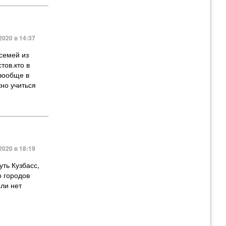
2020 в 14:37
 семей из
тов.кто в
 вообще в
жно учиться
2020 в 18:19
ть Кузбасс,
о городов
ли нет