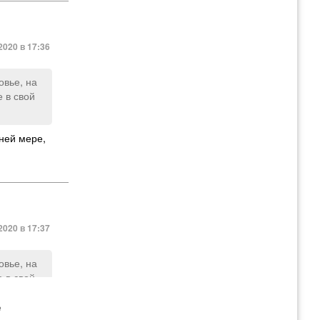
2020 в 17:36
овье, на
е в свой
йней мере,
2020 в 17:37
овье, на
е в свой
е