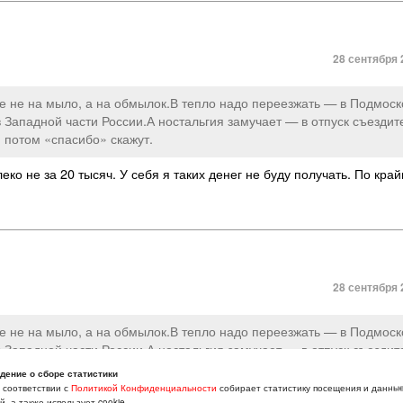
28 сентября 
 не на мыло, а на обмылок.В тепло надо переезжать — в Подмоск
в Западной части России.А ностальгия замучает — в отпуск съездит
и потом «спасибо» скажут.
еко не за 20 тысяч. У себя я таких денег не буду получать. По кра
28 сентября 
 не на мыло, а на обмылок.В тепло надо переезжать — в Подмоск
в Западной части России.А ностальгия замучает — в отпуск съездит
и потом «спасибо» скажут.
дение о сборе статистики
в соответствии с
Политикой Конфиденциальности
собирает статистику посещения и данны
ак и Ростов и всё прочее.
, а также использует cookie.