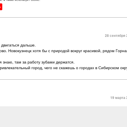
а переношу плохо.
н
28 сентября 
 двигаться дальше.
ово. Новокузнецк хотя бы с природой вокруг красивой, рядом Горн
я знаю, там за работу зубами держатся.
ривлекательный город, чего не скажешь о городах в Сибирском окр
19 марта 