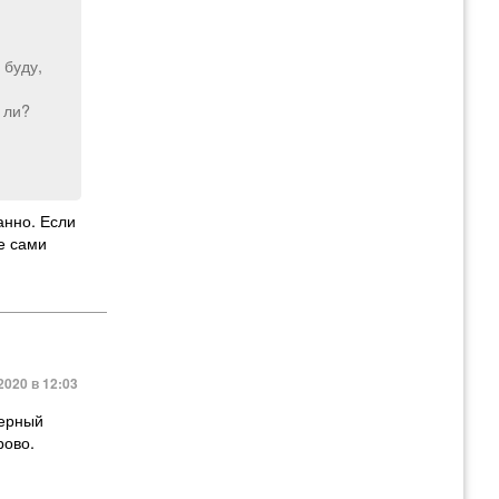
 буду,
 ли?
ранно. Если
е сами
2020 в 12:03
верный
рово.