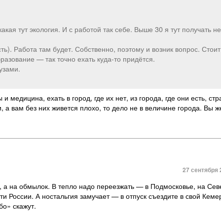
кая тут экология. И с работой так себе. Выше 30 я тут получать не
ть). Работа там будет. Собственно, поэтому и возник вопрос. Стоит
разование — так точно ехать куда-то придётся.
узами.
и медицина, ехать в город, где их нет, из города, где они есть, ст
 а вам без них живется плохо, то дело не в величине города. Вы ж
27 сентября 
 а на обмылок. В тепло надо переезжать — в Подмосковье, на Се
сти России. А ностальгия замучает — в отпуск съездите в свой Кеме
бо» скажут.