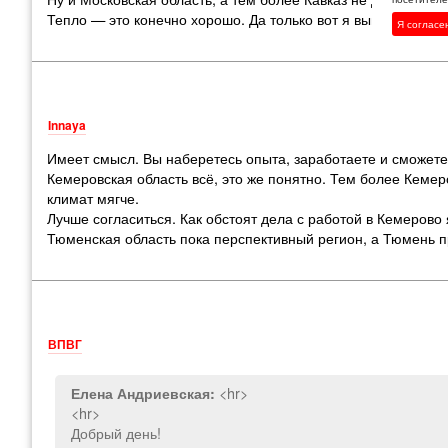
Тепло — это конечно хорошо. Да только вот я выше 23 тепл
Я согласе
Innaya
Имеет смысл. Вы наберетесь опыта, заработаете и сможете
Кемеровская область всё, это же понятно. Тем более Кемер
климат мягче.
Лучше согласиться. Как обстоят дела с работой в Кемерово 
Тюменская область пока перспективный регион, а Тюмень п
ВПВГ
<hr>
Елена Андриевская:
<hr>
Добрый день!