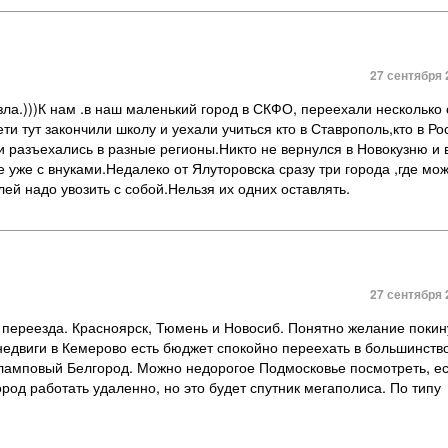
27 сентября 
зла.)))К нам .в наш маленький город в СКФО, переехали несколько
 тут закончили школу и уехали учиться кто в Ставрополь,кто в Рос
 и разъехались в разные регионы.Никто не вернулся в Новокузню и
 уже с внуками.Недалеко от Ялуторовска сразу три города ,где мо
ей надо увозить с собой.Нельзя их одних оставлять.
27 сентября 
переезда. Красноярск, Тюмень и Новосиб. Понятно желание покину
недвиги в Кемерово есть бюджет спокойно переехать в большинств
 ламповый Белгород. Можно недорогое Подмосковье посмотреть, ес
род работать удаленно, но это будет спутник мегаполиса. По типу