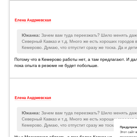
Елена Андриевская
Зачем вам туда переезжать? Шило менять даже
Южанка:
Северный Кавказ и т.д. Много же есть хороших городов 
Кемерово. Думаю, что отпустит сразу же тоска. Да и дет
Потому что в Кемерово работы нет, а там предлагают. И дал
пока опыта в резюме не будет побольше.
Елена Андриевская
Зачем вам туда переезжать? Шило менять даже
Южанка:
Северный Кавказ и т.д. Много же есть хороших городов 
Кемерово. Думаю, что отпустит сразу же тоска. Да и дет
Предупреж
Этот сайт 
Ну и Московская область, а тем более Кавказ не для меня. К
посетителей