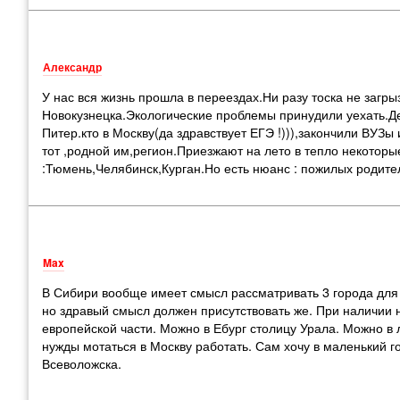
Александр
У нас вся жизнь прошла в переездах.Ни разу тоска не загры
Новокузнецка.Экологические проблемы принудили уехать.Дети
Питер.кто в Москву(да здравствует ЕГЭ !))),закончили ВУЗы
тот ,родной им,регион.Приезжают на лето в тепло некоторые
:Тюмень,Челябинск,Курган.Но есть нюанс : пожилых родител
Max
В Сибири вообще имеет смысл рассматривать 3 города для 
но здравый смысл должен присутствовать же. При наличии 
европейской части. Можно в Ебург столицу Урала. Можно в
нужды мотаться в Москву работать. Сам хочу в маленький го
Всеволожска.