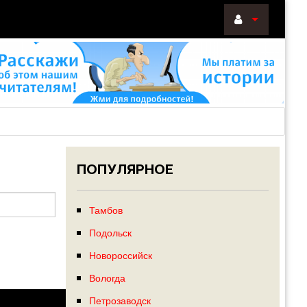
ВОЙТИ
Войти
с
помощью:
ПОПУЛЯРНОЕ
НАПОМНИТ
РЕГИСТРА
Тамбов
Подольск
Новороссийск
Вологда
Петрозаводск