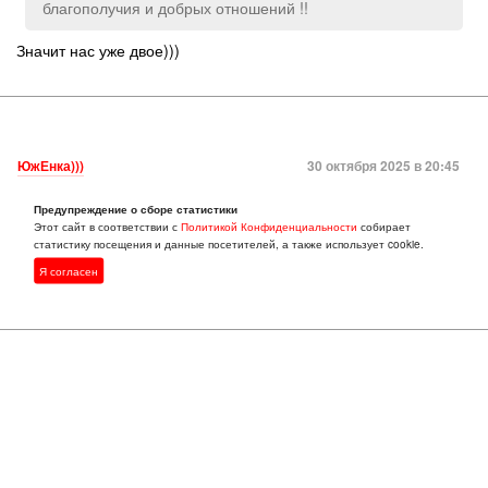
благополучия и добрых отношений !!
Значит нас уже двое)))
ЮжЕнка)))
30 октября 2025 в 20:45
Предупреждение о сборе статистики
Вот только это не Таганрог (деревня под
KOLKA:
Этот сайт в соответствии с
Политикой Конфиденциальности
собирает
Таганрогом), а оценку вы ставите Таганрогу.
статистику посещения и данные посетителей, а также использует cookie.
Я согласен
👍