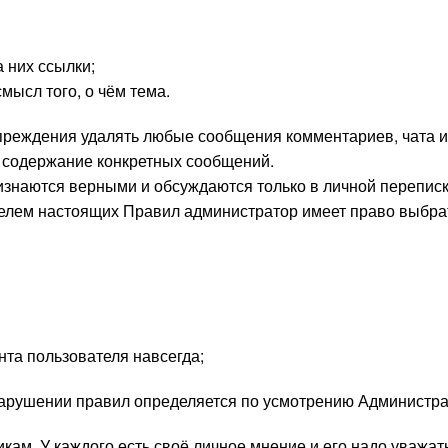
а них ссылки;
мысл того, о чём тема.
преждения удалять любые сообщения комментариев, чата 
и содержание конкретных сообщений.
знаются верными и обсуждаются только в личной переписк
телем настоящих Правил администратор имеет право выбр
та пользователя навсегда;
 нарушении правил определяется по усмотрению Администра
кам. У каждого есть своё личное мнение и его надо уважат