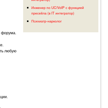
Инженер по UC/VoIP с функцией
пресейла (в IT интегратор)
Психиатр-нарколог
и форума.
е.
ать любую
ции.
ь.