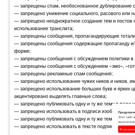
— запрещены спам, необоснованное дублирование с
— запрещено унижение социального, расового или н
— запрещено неоднократное создание тем и постов н
использование транслита;
— запрещены сообщения, пропагандирующие тоталит
— запрещены сообщения содержащие пропаганду и/и
форме;
— запрещены сообщения с обсуждением политики в
— запрещены сообщения с обсуждением «эмо», «готов
— запрещены рекламные спам сообщения;
— запрещено использование чужих ников и ников, и
— запрещено использование больших букв и ярких ц
акцентировано выделять главные слова;
— запрещено публиковать одну и ту же тему в разных
— запрещено использовать в подписи изображения в
Предупреж
Этот сайт 
— запрещено публиковать одну и ту же тему нескольк
посетителей
— запрещено использовать в тексте подписи реклам
Я согласе