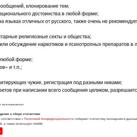
ообщений, клонирование тем;
ационального достоинства в любой форме;
а языках отличных от русского, также очень не рекомендуе
арные религиозные секты и общества;
ли обсуждение наркотиков и психотропных препаратов в 
 любой форме;
» и т.п.;
митирующих чужие, регистрация под разными никами;
ветов при написании всего сообщения целиком, разрешаетс
 разделах;
ысотой более 120 пикселов и шириной более 500 пикселов;
дение о сборе статистики
в соответствии с
Политикой Конфиденциальности
собирает статистику посещения и данны
о раз;
, а также использует cookie.
ные ссылки на посторонние ресурсы.
н