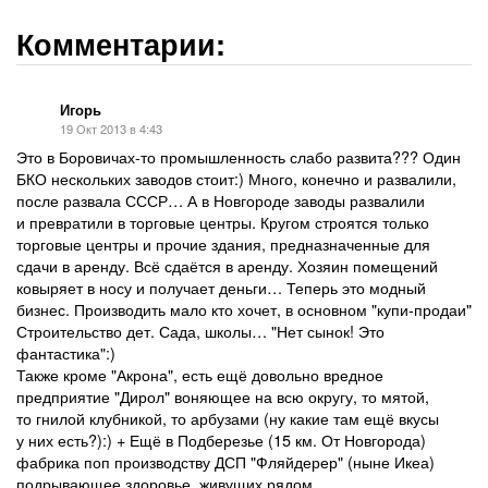
Комментарии:
Игорь
19 Окт 2013 в 4:43
Это в Боровичах-то промышленность слабо развита??? Один
БКО нескольких заводов стоит:) Много, конечно и развалили,
после развала СССР… А в Новгороде заводы развалили
и превратили в торговые центры. Кругом строятся только
торговые центры и прочие здания, предназначенные для
сдачи в аренду. Всё сдаётся в аренду. Хозяин помещений
ковыряет в носу и получает деньги… Теперь это модный
бизнес. Производить мало кто хочет, в основном "купи-продаи"
Строительство дет. Сада, школы… "Нет сынок! Это
фантастика":)
Также кроме "Акрона", есть ещё довольно вредное
предприятие "Дирол" воняющее на всю округу, то мятой,
то гнилой клубникой, то арбузами (ну какие там ещё вкусы
у них есть?):) + Ещё в Подберезье (15 км. От Новгорода)
фабрика поп производству ДСП "Фляйдерер" (ныне Икеа)
подрывающее здоровье, живущих рядом.