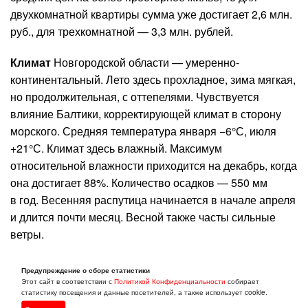
двухкомнатной квартиры сумма уже достигает 2,6 млн.
руб., для трехкомнатной — 3,3 млн. рублей.
Климат
Новгородской области — умеренно-
континентальный. Лето здесь прохладное, зима мягкая,
но продолжительная, с оттепелями. Чувствуется
влияние Балтики, корректирующей климат в сторону
морского. Средняя температура января −6°С, июля
+21°С. Климат здесь влажный. Максимум
относительной влажности приходится на декабрь, когда
она достигает 88%. Количество осадков — 550 мм
в год. Весенняя распутица начинается в начале апреля
и длится почти месяц. Весной также часты сильные
ветры.
Города Новгородской
Предупреждение о сборе статистики
Этот сайт в соответствии с
Политикой Конфиденциальности
собирает
статистику посещения и данные посетителей, а также использует cookie.
области