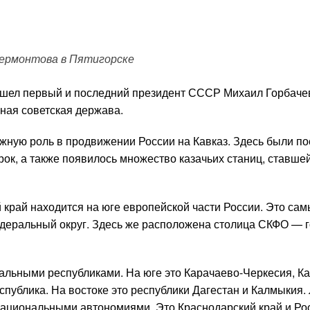
ермонтова в Пятигорске
вышел первый и последний президент СССР Михаил Горбачев
ная советская держава.
ажную роль в продвижении России на Кавказ. Здесь были п
ок, а также появилось множество казачьих станиц, ставше
 край находится на юге европейской части России. Это са
деральный округ. Здесь же расположена столица СКФО — 
нальными республиками. На юге это Карачаево-Черкесия, К
публика. На востоке это республики Дагестан и Калмыкия.
 национальными автономиями. Это Краснодарский край и Ро