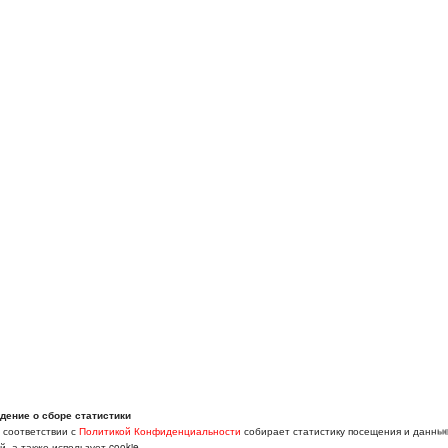
дение о сборе статистики
в соответствии с
Политикой Конфиденциальности
собирает статистику посещения и данны
, а также использует cookie.