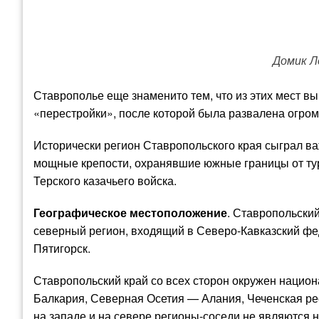
Домик Л
Ставрополье еще знаменито тем, что из этих мест 
«перестройки», после которой была развалена огром
Исторически регион Ставропольского края сыграл в
мощные крепости, охранявшие южные границы от тур
Терского казачьего войска.
Географическое местоположение
. Ставропольский
северный регион, входящий в Северо-Кавказский фе
Пятигорск.
Ставропольский край со всех сторон окружен нацио
Балкария, Северная Осетия — Алания, Чеченская рес
на западе и на севере регионы-соседи не являются