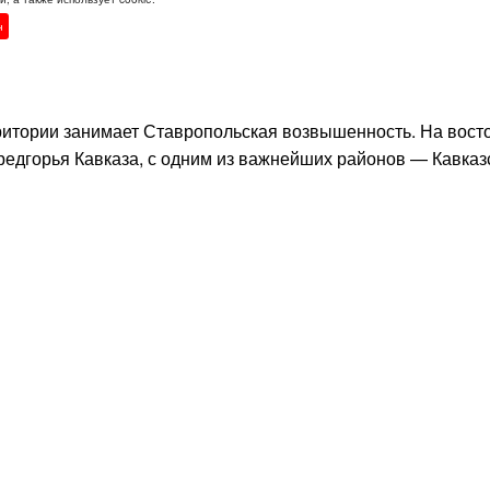
н
ритории занимает Ставропольская возвышенность. На вост
редгорья Кавказа, с одним из важнейших районов — Кавка