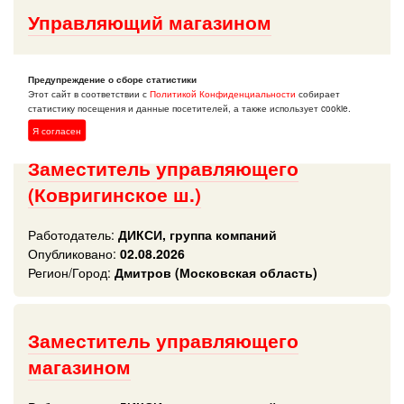
Управляющий магазином
Работодатель:
ДИКСИ, группа компаний
Опубликовано:
02.08.2026
Предупреждение о сборе статистики
Этот сайт в соответствии с
Политикой Конфиденциальности
собирает
Регион/Город:
Дмитров (Московская область)
статистику посещения и данные посетителей, а также использует cookie.
Я согласен
Заместитель управляющего
(Ковригинское ш.)
Работодатель:
ДИКСИ, группа компаний
Опубликовано:
02.08.2026
Регион/Город:
Дмитров (Московская область)
Заместитель управляющего
магазином