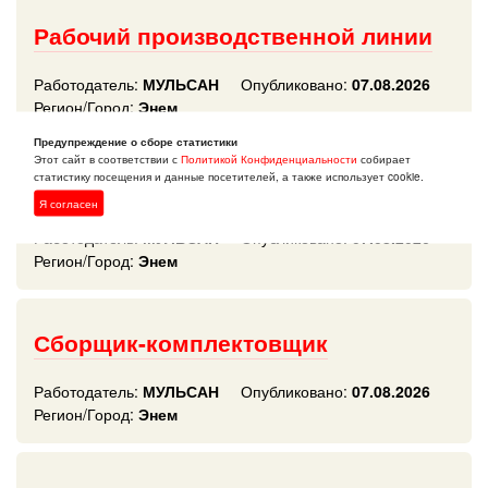
Рабочий производственной линии
Работодатель:
МУЛЬСАН
Опубликовано:
07.08.2026
Регион/Город:
Энем
Предупреждение о сборе статистики
Этот сайт в соответствии с
Политикой Конфиденциальности
собирает
статистику посещения и данные посетителей, а также использует cookie.
Оператор производственной линии
Я согласен
Работодатель:
МУЛЬСАН
Опубликовано:
07.08.2026
Регион/Город:
Энем
Сборщик-комплектовщик
Работодатель:
МУЛЬСАН
Опубликовано:
07.08.2026
Регион/Город:
Энем