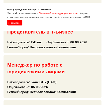
Работодатель:
2ГИС-Камчатка
Опубликовано:
06.08.2026
Предупреждение о сборе статистики
Этот сайт в соответствии с
Политикой Конфиденциальности
собирает
Регион/Город:
Петропавловск-Камчатский
статистику посещения и данные посетителей, а также использует cookie.
Я согласен
Представитель в Т-Бизнес
Работодатель:
Т-Банк
Опубликовано:
06.08.2026
Регион/Город:
Петропавловск-Камчатский
Менеджер по работе с
юридическими лицами
Работодатель:
Банк ВТБ (ПАО)
Опубликовано:
05.08.2026
Регион/Город:
Петропавловск-Камчатский