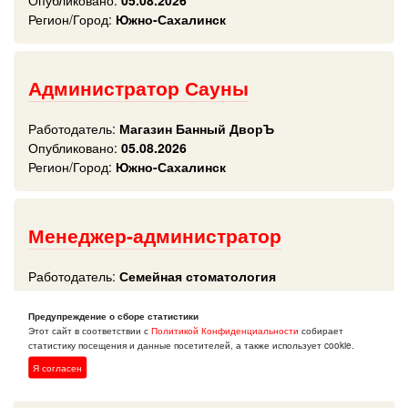
Опубликовано:
05.08.2026
Регион/Город:
Южно-Сахалинск
Администратор Сауны
Работодатель:
Магазин Банный ДворЪ
Опубликовано:
05.08.2026
Регион/Город:
Южно-Сахалинск
Менеджер-администратор
Работодатель:
Семейная стоматология
Опубликовано:
05.08.2026
Регион/Город:
Южно-Сахалинск
Предупреждение о сборе статистики
Этот сайт в соответствии с
Политикой Конфиденциальности
собирает
статистику посещения и данные посетителей, а также использует cookie.
Я согласен
Администратор кассы