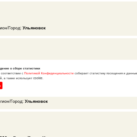
ион/Город:
Ульяновск
26
Регион/Город:
Ульяновск
дение о сборе статистики
в соответствии с
Политикой Конфиденциальности
собирает статистику посещения и данны
, а также использует cookie.
зинговых операций
н
гион/Город:
Ульяновск