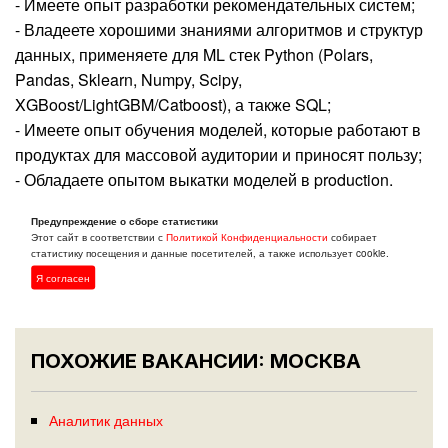
- Имеете опыт разработки рекомендательных систем;
- Владеете хорошими знаниями алгоритмов и структур
данных, применяете для ML стек Python (Polars,
Pandas, Sklearn, Numpy, Scipy,
XGBoost/LightGBM/Catboost), а также SQL;
- Имеете опыт обучения моделей, которые работают в
продуктах для массовой аудитории и приносят пользу;
- Обладаете опытом выкатки моделей в production.
Предупреждение о сборе статистики
Откликнуться
Этот сайт в соответствии с
Политикой Конфиденциальности
собирает
статистику посещения и данные посетителей, а также использует cookie.
Я согласен
ПОХОЖИЕ ВАКАНСИИ: МОСКВА
Аналитик данных