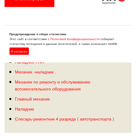
ПОХОЖИЕ ВАКАНСИИ: ЕГОРЬЕВСК
Предупреждение о сборе статистики
Этот сайт в соответствии с
Политикой Конфиденциальности
собирает
(МОСКОВСКАЯ ОБЛАСТЬ)
статистику посещения и данные посетителей, а также использует cookie.
Я согласен
Наладчик ТПА
Механик -наладчик
Механик по ремонту и обслуживанию
вспомогательного оборудования
Главный механик
Наладчик
Слесарь-ремонтник 4 разряда ( автотранспорта )