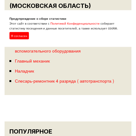
(МОСКОВСКАЯ ОБЛАСТЬ)
Предупреждение о сборе статистики
Наладчик ТПА
Этот сайт в соответствии с
Политикой Конфиденциальности
собирает
статистику посещения и данные посетителей, а также использует cookie.
Механик
Я согласен
Механик по ремонту и обслуживанию
вспомогательного оборудования
Главный механик
Наладчик
Слесарь-ремонтник 4 разряда ( автотранспорта )
ПОПУЛЯРНОЕ