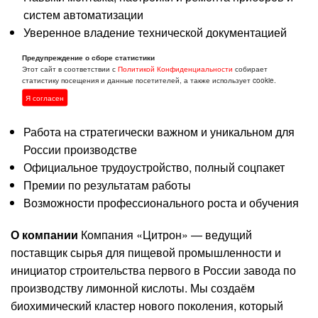
систем автоматизации
Уверенное владение технической документацией
Ответственность, внимательность, готовность к
Предупреждение о сборе статистики
обучению и работе в команде
Этот сайт в соответствии с
Политикой Конфиденциальности
собирает
статистику посещения и данные посетителей, а также использует cookie.
Мы предлагаем:
Я согласен
Работа на стратегически важном и уникальном для
России производстве
Официальное трудоустройство, полный соцпакет
Премии по результатам работы
Возможности профессионального роста и обучения
О компании
Компания «Цитрон» — ведущий
поставщик сырья для пищевой промышленности и
инициатор строительства первого в России завода по
производству лимонной кислоты. Мы создаём
биохимический кластер нового поколения, который