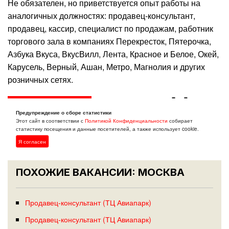
Не обязателен, но приветствуется опыт работы на
аналогичных должностях: продавец-консультант,
продавец, кассир, специалист по продажам, работник
торгового зала в компаниях Перекресток, Пятерочка,
Азбука Вкуса, ВкусВилл, Лента, Красное и Белое, Окей,
Карусель, Верный, Ашан, Метро, Магнолия и других
розничных сетях.
Откликнуться
Предупреждение о сборе статистики
Этот сайт в соответствии с
Политикой Конфиденциальности
собирает
статистику посещения и данные посетителей, а также использует cookie.
Я согласен
ПОХОЖИЕ ВАКАНСИИ: МОСКВА
Продавец-консультант (ТЦ Авиапарк)
Продавец-консультант (ТЦ Авиапарк)