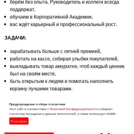
берём без опыта. Руководитель и коллеги всегда
поддержат,
обучаем в Корпоративной Академии,
вас ждёт карьерный и профессиональный рост.
ЗАДАЧИ:
зарабатывать больше с летней премией,
работать на кассе, собирая улыбки покупателей,
выкладывать товар аккуратно, чтоб каждый ценник
был на своём месте,
быть открытым к людям и помогать наполнить
корзину лучшими товарами.
РАБОТА ТОЧНО ДЛЯ ВАС
, если вы:
Предупреждение о сборе статистики
Этот сайт в соответствии с
Политикой Конфиденциальности
собирает
статистику посещения и данные посетителей, а также использует cookie.
без опыта, доброжелательны и любите порядок,
Я согласен
хотите развиваться и прокачивать свои навыки.