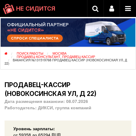
НЕ СИДИТСЯ
ПОИСК РАБОТЫ
МОСКВА
ПРОДАВЕЦ-КОНСУЛЬТАНТ, ПРОДАВЕЦ-КАССИР
ВАКАНСИЯ №131519768 ПРОДАВЕЦ-КАССИР (НОВОКОСИНСКАЯ УЛ, Д
22)
ПРОДАВЕЦ-КАССИР
(НОВОКОСИНСКАЯ УЛ, Д 22)
Дата размещения вакансии:
08.07.2026
Работодатель:
ДИКСИ, группа компаний
Уровень зарплаты:
от
59358
до 65294
RUR