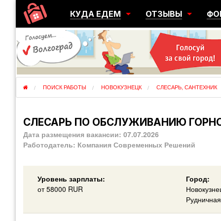
КУДА ЕДЕМ
ОТЗЫВЫ
ФО
ГОРОДА
ПЕРЕЕЗДЫ
ОБ
РЕГИОНЫ
ЭМИГРАЦИЯ
ЮЖ
СТРАНЫ
РАЗВЕДКА
ЭМИ
ПОИСК РАБОТЫ
НОВОКУЗНЕЦК
СЛЕСАРЬ, САНТЕХНИК
СЛЕСАРЬ ПО ОБСЛУЖИВАНИЮ ГОРН
Дата размещения вакансии:
07.07.2026
Работодатель:
Компания Современных Решений
Уровень зарплаты:
Город:
от
58000
RUR
Новокузне
Рудничная