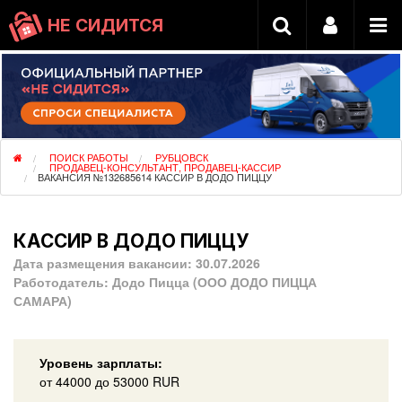
НЕ СИДИТСЯ
ПОИСК РАБОТЫ
РУБЦОВСК
ПРОДАВЕЦ-КОНСУЛЬТАНТ, ПРОДАВЕЦ-КАССИР
ВАКАНСИЯ №132685614 КАССИР В ДОДО ПИЦЦУ
КАССИР В ДОДО ПИЦЦУ
Дата размещения вакансии:
30.07.2026
Работодатель:
Додо Пицца (ООО ДОДО ПИЦЦА
САМАРА)
Уровень зарплаты:
от
44000
до 53000
RUR