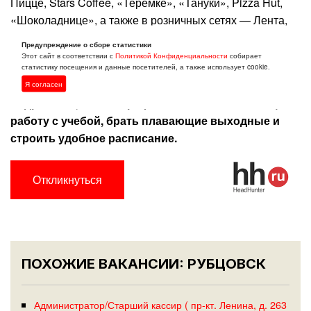
Пицце, Stars Coffee, «Теремке», «Тануки», Pizza Hut,
«Шоколаднице», а также в розничных сетях — Лента,
Ашан, Перекрёсток, Хлебница, Магнит, Пятёрочка,
Предупреждение о сборе статистики
«Вкусвилл», «Кухня на районе».
Этот сайт в соответствии с
Политикой Конфиденциальности
собирает
статистику посещения и данные посетителей, а также использует cookie.
Откликайся, если нужна работа без опыта,
Я согласен
подработка, гибкий график. У нас легко совмещать
работу с учебой, брать плавающие выходные и
строить удобное расписание.
Откликнуться
ПОХОЖИЕ ВАКАНСИИ: РУБЦОВСК
Администратор/Старший кассир ( пр-кт. Ленина, д. 263