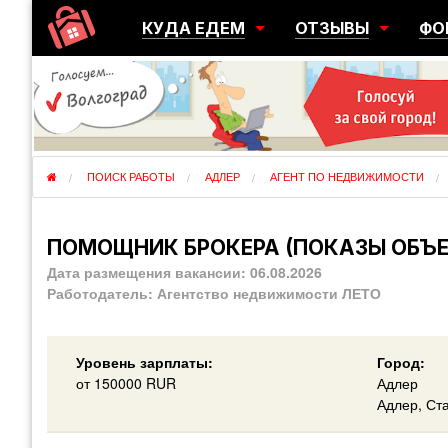
КУДА ЕДЕМ
ОТЗЫВЫ
ФО
ГОРОДА
ПЕРЕЕЗДЫ
ОБ
РЕГИОНЫ
ЭМИГРАЦИЯ
ЮЖ
СТРАНЫ
РАЗВЕДКА
ЭМИ
ПОИСК РАБОТЫ
АДЛЕР
АГЕНТ ПО НЕДВИЖИМОСТИ
ПОМОЩНИК БРОКЕРА (ПОКАЗЫ ОБЪЕК
Дата размещения вакансии:
06.08.2026
Работодатель:
Агентство недвижимости ЛЕТО
Уровень зарплаты:
Город:
от
150000
RUR
Адлер
Адлер, Ст