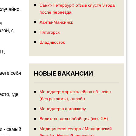
Санкт-Петербург: отзыв спустя 3 года
случайно.
после переезда
Ханты-Мансийск
я
зой, с
Пятигорск
Владивосток
IT,
аете себя
НОВЫЕ ВАКАНСИИ
Менеджер маркетплейсов вб - озон
сто, где
(без рекламы), онлайн
Менеджер в автошколу
Водитель-дальнобойщик (кат. CE)
Медицинская сестра / Медицинский
и - самый
брат (м. Невский проспект)