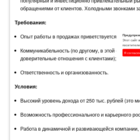
популярный и инвестиционно привлекательный рын
обращениями от клиентов. Холодными звонками за
Требования:
Предупреж
Опыт работы в продажах приветствуется, но не обя
Этот сайт 
посетителей
Коммуникабельность (по другому, в этой сфере не 
Я согласе
доверительные отношения с клиентами);
Ответственность и организованность.
Условия:
Высокий уровень дохода от 250 тыс. рублей (это м
Возможность профессионального и карьерного рос
Работа в динамичной и развивающейся компании,