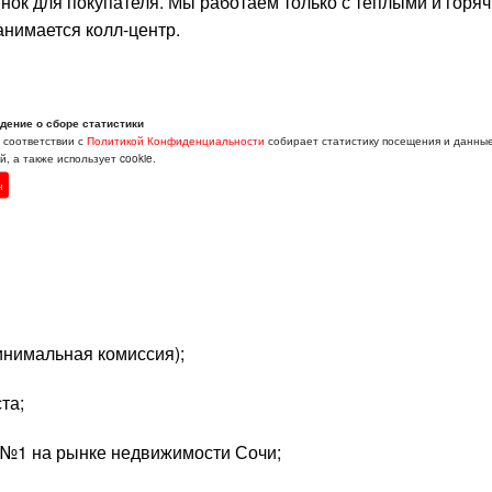
ок для покупателя. Мы работаем только с теплыми и горя
нимается колл-центр.
дение о сборе статистики
зателен (у нас сильная школа);
в соответствии с
Политикой Конфиденциальности
собирает статистику посещения и данны
, а также использует cookie.
получится, здесь предстоит много говорить и выстраивать
н
инимальная комиссия);
та;
 №1 на рынке недвижимости Сочи;