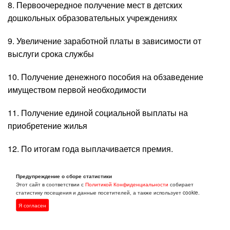
8. Первоочередное получение мест в детских
дошкольных образовательных учреждениях
9. Увеличение заработной платы в зависимости от
выслуги срока службы
10. Получение денежного пособия на обзаведение
имуществом первой необходимости
11. Получение единой социальной выплаты на
приобретение жилья
12. По итогам года выплачивается премия.
Требования:
Предупреждение о сборе статистики
Этот сайт в соответствии с
Политикой Конфиденциальности
собирает
статистику посещения и данные посетителей, а также использует cookie.
- наличие среднего полного общего образования
Я согласен
- прохождение медицинской комиссии