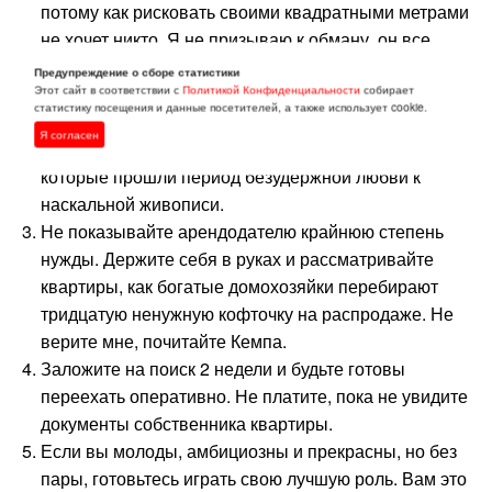
потому как рисковать своими квадратными метрами
не хочет никто. Я не призываю к обману, он все
равно откроется. Уточните свой распорядок и
Предупреждение о сборе статистики
расскажите, что собака не кусается и регулярно
Этот сайт в соответствии с
Политикой Конфиденциальности
собирает
статистику посещения и данные посетителей, а также использует cookie.
гуляет на улице. Что бабушка приезжает только на
Я согласен
каникулы, а пятеро детей – умнейшие люди,
которые прошли период безудержной любви к
наскальной живописи.
Не показывайте арендодателю крайнюю степень
нужды. Держите себя в руках и рассматривайте
квартиры, как богатые домохозяйки перебирают
тридцатую ненужную кофточку на распродаже. Не
верите мне, почитайте Кемпа.
Заложите на поиск 2 недели и будьте готовы
переехать оперативно. Не платите, пока не увидите
документы собственника квартиры.
Если вы молоды, амбициозны и прекрасны, но без
пары, готовьтесь играть свою лучшую роль. Вам это