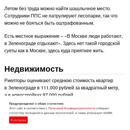
Летом без труда можно найти шашлычное место.
Сотрудники ППС не патрулируют лесопарки, так что
можно не бояться быть оштрафованным.
Есть местное выражение – «В Москве люди работают,
в Зеленограде отдыхают». Здесь нет такой городской
суеты как в Москве, здесь куда приятнее жить.
Недвижимость
Риелторы оценивают среднюю стоимость квартир
в Зеленограде в 111.000 рублей за квадратный метр,
а в новостройках 97.000 рублей.
Предупреждение о сборе статистики
Все панельные дома уже давно были снесены,
Этот сайт в соответствии с
Политикой Конфиденциальности
собирает
статистику посещения и данные посетителей, а также использует cookie.
остались только пятиэтажки, но они тоже долго
Я согласен
не простоят. Половина города состоит из домов 90-х
годов, другая половина построена в 2000-х годах, либо