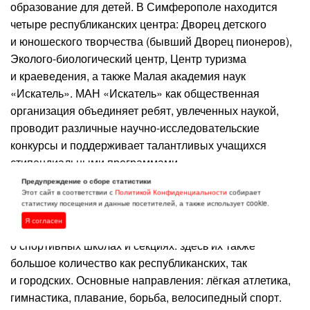
образование для детей. В Симферополе находится
четыре республиканских центра: Дворец детского
и юношеского творчества (бывший Дворец пионеров),
Эколого-биологический центр, Центр туризма
и краеведения, а также Малая академия наук
«Искатель». МАН «Искатель» как общественная
организация объединяет ребят, увлеченных наукой,
проводит различные научно-исследовательские
конкурсы и поддерживает талантливых учащихся
стипендиальными программами.
Предупреждение о сборе статистики
Кроме этого в Симферополе множество городских
Этот сайт в соответствии с
Политикой Конфиденциальности
собирает
статистику посещения и данные посетителей, а также использует cookie.
станций юных техников, центров развития детей
Я согласен
и молодежи, музыкальных школ. Отдельно скажу
о спортивных школах и секциях: здесь их также
большое количество как республиканских, так
и городских. Основные направления: лёгкая атлетика,
гимнастика, плавание, борьба, велосипедный спорт.