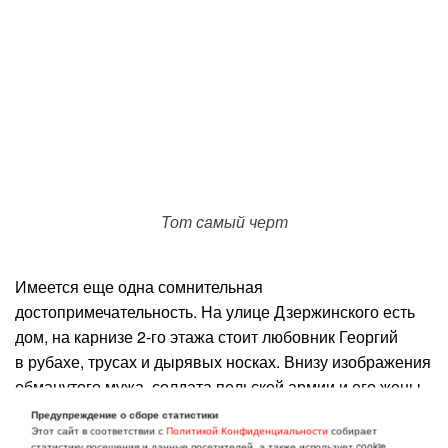
Тот самый черт
Имеется еще одна сомнительная
достопримечательность. На улице Дзержинского есть
дом, на карнизе 2-го этажа стоит любовник Георгий
в рубахе, трусах и дырявых носках. Внизу изображения
обманутого мужа, солдата польской армии и его жены,
которая приняла яд, после того, как ревнивый муж
Предупреждение о сборе статистики
Этот сайт в соответствии с
Политикой Конфиденциальности
собирает
застрелил Георгия. История печальной любви написана
статистику посещения и данные посетителей, а также использует cookie.