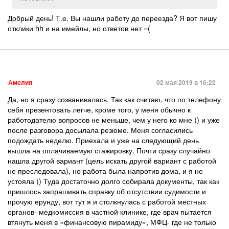
Добрый день! Т.е. Вы нашли работу до переезда? Я вот пишу
отклики hh и на имейлы, но ответов нет =(
Амелия
02 мая 2019 в 16:22
Да, но я сразу созванивалась. Так как считаю, что по телефону
себя презентовать легче, кроме того, у меня обычно к
работодателю вопросов не меньше, чем у него ко мне )) и уже
после разговора досылала резюме. Меня согласились
подождать неделю. Приехала и уже на следующий день
вышла на оплачиваемую стажировку. Почти сразу случайно
нашла другой вариант (цель искать другой вариант с работой
не преследовала), но работа была напротив дома, и я не
устояла )) Туда достаточно долго собирала документы, так как
пришлось запрашивать справку об отсутствии судимости и
прочую ерунду, вот тут я и столкнулась с работой местных
органов- медкомиссия в частной клинике, где врач пытается
втянуть меня в «финансовую пирамиду», МФЦ- где не только