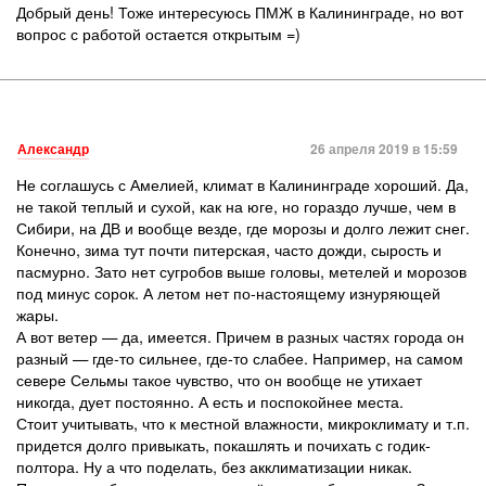
Добрый день! Тоже интересуюсь ПМЖ в Калининграде, но вот
вопрос с работой остается открытым =)
Александр
26 апреля 2019 в 15:59
Не соглашусь с Амелией, климат в Калининграде хороший. Да,
не такой теплый и сухой, как на юге, но гораздо лучше, чем в
Сибири, на ДВ и вообще везде, где морозы и долго лежит снег.
Конечно, зима тут почти питерская, часто дожди, сырость и
пасмурно. Зато нет сугробов выше головы, метелей и морозов
под минус сорок. А летом нет по-настоящему изнуряющей
жары.
А вот ветер — да, имеется. Причем в разных частях города он
разный — где-то сильнее, где-то слабее. Например, на самом
севере Сельмы такое чувство, что он вообще не утихает
никогда, дует постоянно. А есть и поспокойнее места.
Стоит учитывать, что к местной влажности, микроклимату и т.п.
придется долго привыкать, покашлять и почихать с годик-
полтора. Ну а что поделать, без акклиматизации никак.