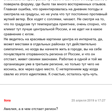
поверила форуму, где было так много восторженных отзывов.
Главная ошибка, что ориентировалась на дневник погоды и
смотрела на градусы, но не учла что тут постоянно противный
жуткий ветер. Все ходят с соплями, чихают. Не смотря на то,
что по градусам тут температура приятнее, очень спорно, что
климат тут лучше центральной России, и не идет ни в какое
сравнение с югом.
Не ведитесь на красивые картинки центра из интернета, да,
может местами в отдельных районах тут действительно
симпатично, но когда вы начнете жить в городе, вы на себе
почувствуете оторванность региона от России, и что он
отстает, живет своими законами. Работаю в одной и той же
организации уже в третьем регионе, но только тут чего не
коснись, все через одно место. С нетерпением жду когда
свалю из этого идиотизма. К счастью, осталось чуть-чуть.
Ilona
25 апреля 2019 в 17:27
Амелия, а в чем отстает регион?