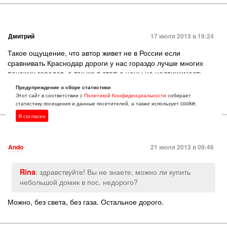
Дмитрий
17 июля 2013 в 19:24
Такое ощущение, что автор живет не в России если
сравнивать Краснодар дороги у нас гораздо лучше многих
похожих городов, а так же в статье цены на недвижимость
занижены. Найдите мне квартирку в хрущевке за 1,5 Млн
Предупреждение о сборе статистики
куплю оптом
Этот сайт в соответствии с
Политикой Конфиденциальности
собирает
статистику посещения и данные посетителей, а также использует cookie.
Я согласен
Ando
21 июля 2013 в 09:46
: здравствуйте! Вы не знаете, можно ли купить
Rina
небольшой домик в пос. недорого?
Можно, без света, без газа. Остальное дорого.