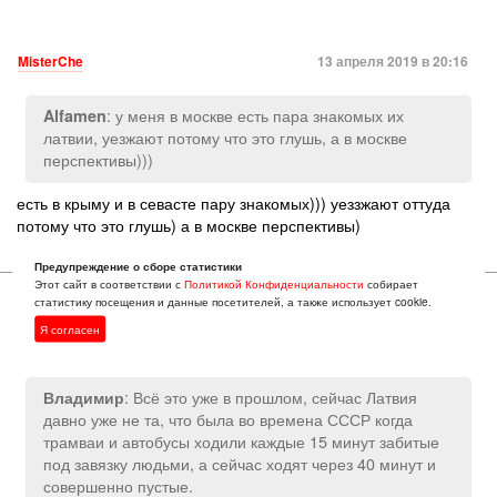
MisterChe
13 апреля 2019 в 20:16
: у меня в москве есть пара знакомых их
Alfamen
латвии, уезжают потому что это глушь, а в москве
перспективы)))
есть в крыму и в севасте пару знакомых))) уеззжают оттуда
потому что это глушь) а в москве перспективы)
Предупреждение о сборе статистики
Этот сайт в соответствии с
Политикой Конфиденциальности
собирает
статистику посещения и данные посетителей, а также использует cookie.
Я согласен
MisterChe
13 апреля 2019 в 20:26
: Всё это уже в прошлом, сейчас Латвия
Владимир
давно уже не та, что была во времена СССР когда
трамваи и автобусы ходили каждые 15 минут забитые
под завязку людьми, а сейчас ходят через 40 минут и
совершенно пустые.