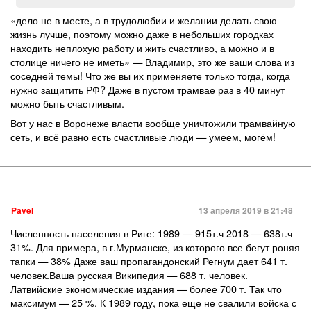
«дело не в месте, а в трудолюбии и желании делать свою
жизнь лучше, поэтому можно даже в небольших городках
находить неплохую работу и жить счастливо, а можно и в
столице ничего не иметь» — Владимир, это же ваши слова из
соседней темы! Что же вы их применяете только тогда, когда
нужно защитить РФ? Даже в пустом трамвае раз в 40 минут
можно быть счастливым.
Вот у нас в Воронеже власти вообще уничтожили трамвайную
сеть, и всё равно есть счастливые люди — умеем, могём!
Pavel
13 апреля 2019 в 21:48
Численность населения в Риге: 1989 — 915т.ч 2018 — 638т.ч
31%. Для примера, в г.Мурманске, из которого все бегут роняя
тапки — 38% Даже ваш пропагандонский Регнум дает 641 т.
человек.Ваша русская Википедия — 688 т. человек.
Латвийские экономические издания — более 700 т. Так что
максимум — 25 %. К 1989 году, пока еще не свалили войска с