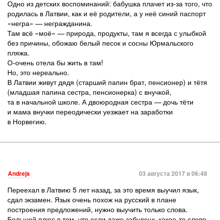
Одно из детских воспоминаний: бабушка плачет из-за того, что
родилась в Латвии, как и её родители, а у неё синий паспорт
«негра» — негражданина.
Там всё «моё» — природа, продукты, там я всегда с улыбкой
без причины, обожаю белый песок и сосны Юрмальского
пляжа.
О-очень отела бы жить в там!
Но, это нереально.
В Латвии живут дядя (старший папин брат, пенсионер) и тётя
(младшая папина сестра, пенсионерка) с внучкой,
та в начальной школе. А двоюродная сестра — дочь тёти
и мама внучки переодически уезжает на заработки
в Норвегию.
Andrejs
03 августа 2017 в 06:48
Переехал в Латвию 5 лет назад, за это время выучил язык,
сдал экзамен. Язык очень похож на русский в плане
построения предложений, нужно выучить только слова.
Большой плюс в том, что если даже забудешь какое-то слово