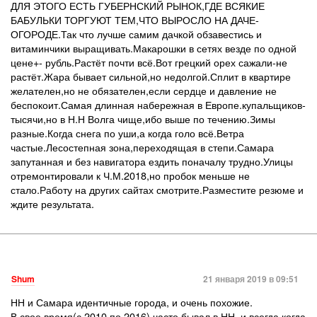
ДЛЯ ЭТОГО ЕСТЬ ГУБЕРНСКИЙ РЫНОК,ГДЕ ВСЯКИЕ
БАБУЛЬКИ ТОРГУЮТ ТЕМ,ЧТО ВЫРОСЛО НА ДАЧЕ-
ОГОРОДЕ.Так что лучше самим дачкой обзавестись и
витаминчики выращивать.Макарошки в сетях везде по одной
цене+- рубль.Растёт почти всё.Вот грецкий орех сажали-не
растёт.Жара бывает сильной,но недолгой.Сплит в квартире
желателен,но не обязателен,если сердце и давление не
беспокоит.Самая длинная набережная в Европе.купальщиков-
тысячи,но в Н.Н Волга чище,ибо выше по течению.Зимы
разные.Когда снега по уши,а когда голо всё.Ветра
частые.Лесостепная зона,переходящая в степи.Самара
запутанная и без навигатора ездить поначалу трудно.Улицы
отремонтировали к Ч.М.2018,но пробок меньше не
стало.Работу на других сайтах смотрите.Разместите резюме и
ждите результата.
Shum
21 января 2019 в 09:51
НН и Самара идентичные города, и очень похожие.
В свое время(с 2010 по 2016) часто бывал в НН, и всегда когда