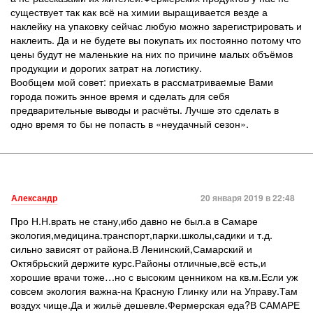
существует так как всё на химии выращивается везде а
наклейку на упаковку сейчас любую можно зарегистрировать и
наклеить. Да и не будете вы покупать их постоянно потому что
цены будут не маленькие на них по причине малых объёмов
продукции и дорогих затрат на логистику.
Вообщем мой совет: приехать в рассматриваемые Вами
города пожить энное время и сделать для себя
предварительные выводы и расчёты. Лучше это сделать в
одно время то бы не попасть в «неудачный сезон».
Александр
20 января 2019 в 22:48
Про Н.Н.врать не стану,ибо давно не был.а в Самаре
экология,медицина.транспорт,парки.школы,садики и т.д.
сильно зависят от района.В Ленинский,Самарский и
Октябрьский держите курс.Районы отличные,всё есть,и
хорошие врачи тоже…но с высоким ценником на кв.м.Если уж
совсем экология важна-на Красную Глинку или на Управу.Там
воздух чище.Да и жильё дешевле.Фермерская еда?В САМАРЕ