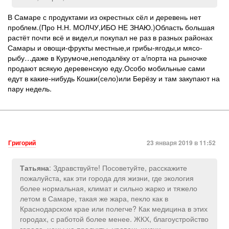
В Самаре с продуктами из окрестных сёл и деревень нет
проблем.(Про Н.Н. МОЛЧУ,ИБО НЕ ЗНАЮ.)Область большая
растёт почти всё и видел,и покупал не раз в разных районах
Самары и овощи-фрукты местные,и грибы-ягоды,и мясо-
рыбу…даже в Курумоче,неподалёку от а/порта на рыночке
продают всякую деревенскую еду.Особо мобильные сами
едут в какие-нибудь Кошки(село)или Берёзу и там закупают на
пару недель.
Григорий
23 января 2019 в 11:52
: Здравствуйте! Посоветуйте, расскажите
Татьяна
пожалуйста, как эти города для жизни, где экология
более нормальная, климат и сильно жарко и тяжело
летом в Самаре, такая же жара, пекло как в
Краснодарском крае или полегче? Как медицина в этих
городах, с работой более менее. ЖКХ, благоустройство
города, цены на продукты, уровень жизни