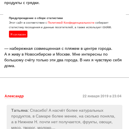
продукты с грядки.
Предупреждение о сборе статистики
Этот сайт в соответствии с
Политикой Конфиденциальности
собирает
статистику посещения и данные посетителей, а также использует cookie.
acad
22 января 2019 в 15:13
Я согласен
Я бы выбрал НН из-за близости к Москве. Хотя в Самаре плюс
— набережная совмещенная с пляжем в центре города.
А я живу в Новосибирске и Москве. Мне интересны по
большому счёту только эти два города. В них я чувствую себя
дома.
Александр
22 января 2019 в 23:04
: Спасибо! А насчёт более натуральных
Татьяна
продуктов, в Самаре более менее, на сколько поняла,
а в Нижнем Н. почти нет получается, фрукты, овощи,
мясо, творог, молоко…