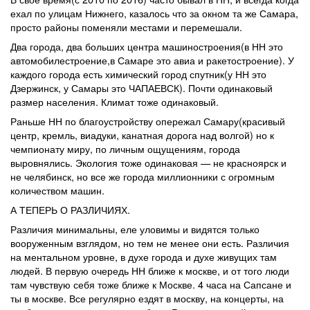
ехал по улицам Нижнего, казалось что за окном та же Самара,
просто районы поменяли местами и перемешали.
Два города, два больших центра машиностроения(в НН это
автомобилестроение,в Самаре это авиа и ракетостроение). У
каждого города есть химический город спутник(у НН это
Дзержинск, у Самары это ЧАПАЕВСК). Почти одинаковый
размер населения. Климат тоже одинаковый.
Раньше НН по благоустройству опережал Самару(красивый
центр, кремль, виадуки, канатная дорога над волгой) но к
чемпионату миру, по личным ощущениям, города
выровнялись. Экология тоже одинаковая — не красноярск и
не челябинск, но все же города миллионники с огромным
количеством машин.
А ТЕПЕРЬ О РАЗЛИЧИЯХ.
Различия минимальны, еле уловимы и видятся только
вооруженным взглядом, но тем не менее они есть. Различия
на ментальном уровне, в духе города и духе живущих там
людей. В первую очередь НН ближе к москве, и от того люди
там чувствую себя тоже ближе к Москве. 4 часа на Сапсане и
ты в москве. Все регулярно ездят в москву, на концерты, на