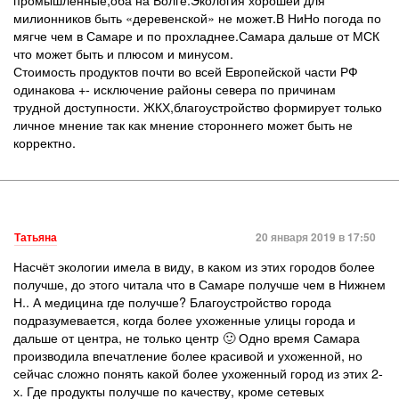
милионников быть «деревенской» не может.В НиНо погода по
мягче чем в Самаре и по прохладнее.Самара дальше от МСК
что может быть и плюсом и минусом.
Стоимость продуктов почти во всей Европейской части РФ
одинакова +- исключение районы севера по причинам
трудной доступности. ЖКХ,благоустройство формирует только
личное мнение так как мнение стороннего может быть не
корректно.
Татьяна
20 января 2019 в 17:50
Насчёт экологии имела в виду, в каком из этих городов более
получше, до этого читала что в Самаре получше чем в Нижнем
Н.. А медицина где получше? Благоустройство города
подразумевается, когда более ухоженные улицы города и
дальше от центра, не только центр 🙂 Одно время Самара
производила впечатление более красивой и ухоженной, но
сейчас сложно понять какой более ухоженный город из этих 2-
х. Где продукты получше по качеству, кроме сетевых