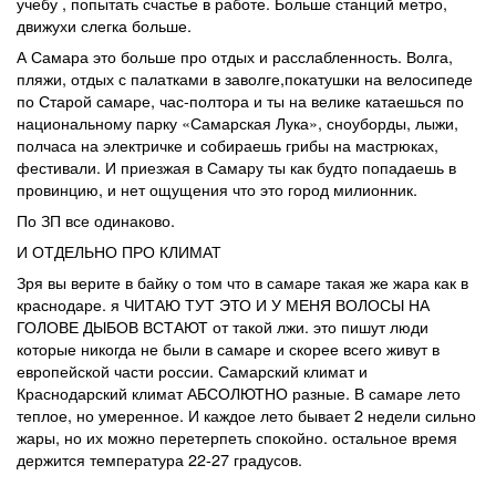
учебу , попытать счастье в работе. Больше станций метро,
движухи слегка больше.
А Самара это больше про отдых и расслабленность. Волга,
пляжи, отдых с палатками в заволге,покатушки на велосипеде
по Старой самаре, час-полтора и ты на велике катаешься по
национальному парку «Самарская Лука», сноуборды, лыжи,
полчаса на электричке и собираешь грибы на мастрюках,
фестивали. И приезжая в Самару ты как будто попадаешь в
провинцию, и нет ощущения что это город милионник.
По ЗП все одинаково.
И ОТДЕЛЬНО ПРО КЛИМАТ
Зря вы верите в байку о том что в самаре такая же жара как в
краснодаре. я ЧИТАЮ ТУТ ЭТО И У МЕНЯ ВОЛОСЫ НА
ГОЛОВЕ ДЫБОВ ВСТАЮТ от такой лжи. это пишут люди
которые никогда не были в самаре и скорее всего живут в
европейской части россии. Самарский климат и
Краснодарский климат АБСОЛЮТНО разные. В самаре лето
теплое, но умеренное. И каждое лето бывает 2 недели сильно
жары, но их можно перетерпеть спокойно. остальное время
держится температура 22-27 градусов.